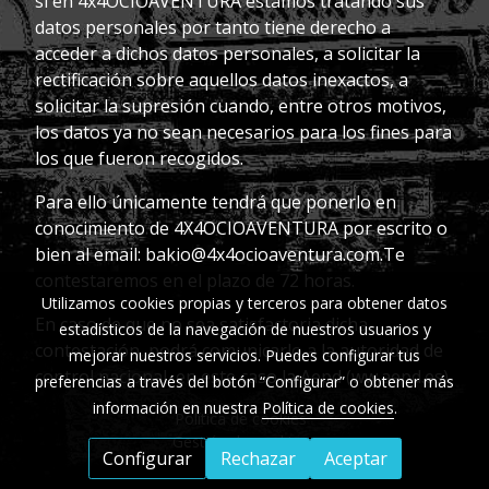
si en 4x4OCIOAVENTURA estamos tratando sus
datos personales por tanto tiene derecho a
acceder a dichos datos personales,
a solicitar la
rectificación sobre aquellos datos inexactos, a
solicitar la supresión cuando, entre otros motivos,
los datos ya no sean necesarios para los fines para
los que
fueron recogidos.
Para ello únicamente tendrá que ponerlo en
conocimiento de 4X4OCIOAVENTURA por escrito o
bien al email: bakio@4x4ocioaventura.com.Te
contestaremos en el plazo de 72 horas.
Utilizamos cookies propias y terceros para obtener datos
En caso de que no sea satisfactoria dicha
estadísticos de la navegación de nuestros usuarios y
contestación, podrá comunicarlo a la autoridad de
mejorar nuestros servicios. Puedes configurar tus
control nacional, en este caso la Aepd (ww.aepd.es).
preferencias a través del botón “Configurar” o obtener más
información en nuestra
Política de cookies
.
Política de cookies
Gestión de cookies
Configurar
Rechazar
Aceptar