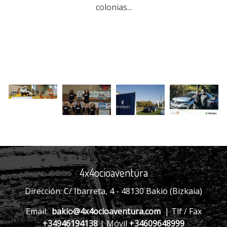
colonias...
4x4ocioaventura
Dirección: C/ Ibarreta, 4 - 48130 Bakio (Bizkaia)
Email:
bakio@4x4ocioaventura.com
| Tlf / Fax
+34946194138
| Móvil
+34609648999